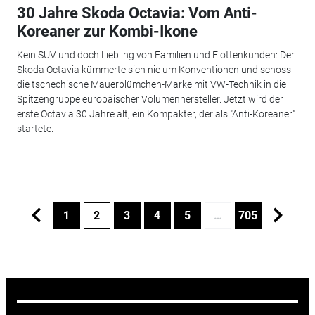
30 Jahre Skoda Octavia: Vom Anti-
Koreaner zur Kombi-Ikone
Kein SUV und doch Liebling von Familien und Flottenkunden: Der
Skoda Octavia kümmerte sich nie um Konventionen und schoss
die tschechische Mauerblümchen-Marke mit VW-Technik in die
Spitzengruppe europäischer Volumenhersteller. Jetzt wird der
erste Octavia 30 Jahre alt, ein Kompakter, der als "Anti-Koreaner"
startete.
1
2
3
4
5
…
705