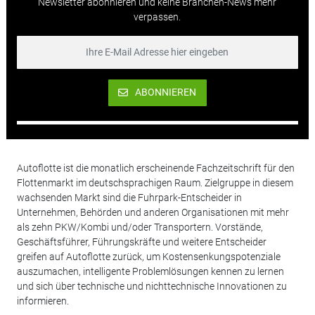
Newsletter abonnieren und keine Branchen-News mehr
verpassen.
ABONNIEREN
Autoflotte ist die monatlich erscheinende Fachzeitschrift für den
Flottenmarkt im deutschsprachigen Raum. Zielgruppe in diesem
wachsenden Markt sind die Fuhrpark-Entscheider in
Unternehmen, Behörden und anderen Organisationen mit mehr
als zehn PKW/Kombi und/oder Transportern. Vorstände,
Geschäftsführer, Führungskräfte und weitere Entscheider
greifen auf Autoflotte zurück, um Kostensenkungspotenziale
auszumachen, intelligente Problemlösungen kennen zu lernen
und sich über technische und nichttechnische Innovationen zu
informieren.