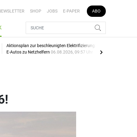
NEWSLETTER
SHOP
JOBS
E-PAPER
ABO
K
Aktionsplan zur beschleunigten Elektrifizierung: EU macht
Mehr
E-Autos zu Netzhelfern
06.08.2026, 09:57 Uhr
06.0
6!