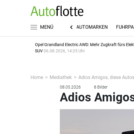
KWISSEN
RECHT & STEUERN
MENÜ
AUTOMARKEN
FUHRPA
Opel Grandland Electric AWD: Mehr Zugkraft fürs Elek
SUV
06.08.2026, 14:25 Uhr
Home
Mediathek
Adios Amigos, diese Auto
08.05.2026
8 Bilder
Adios Amigos