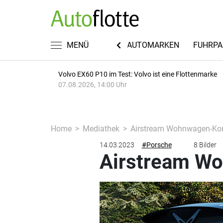
KWISSEN
RECHT & STEUERN
MENÜ
AUTOMARKEN
FUHRPA
Volvo EX60 P10 im Test: Volvo ist eine Flottenmarke
07.08.2026, 14:00 Uhr
Home
Mediathek
Airstream Wohnwagen-Kon
14.03.2023
#Porsche
8 Bilder
Airstream Wo