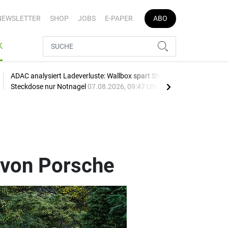
NEWSLETTER
SHOP
JOBS
E-PAPER
ABO
K
ADAC analysiert Ladeverluste: Wallbox spart Strom,
Fir
Steckdose nur Notnagel
07.08.2026, 09:47 Uhr
berü
von Porsche