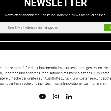
NEWSLETTER
Newsletter abonnieren und keine Branchen-News mehr verpassen.
de Fachzeitschrift für den Flottenmarkt im deutschsprachigen Raum. Zie
en, Behörden und anderen Organisationen mit mehr als zehn PKW/Kombi 
itere Entscheider greifen auf Autoflotte zurück, um Kostensenkungspote
ich über technische und nichttechnische Innovationen zu informieren.