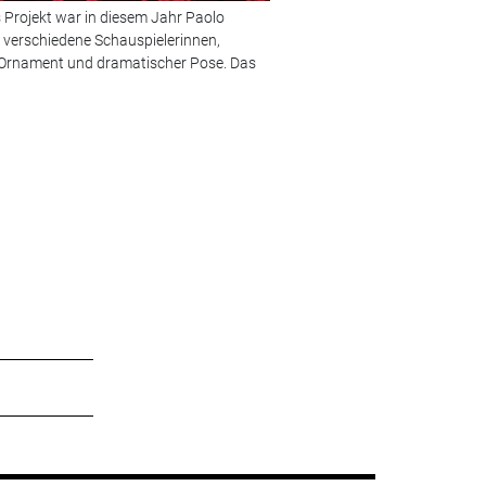
as Projekt war in diesem Jahr Paolo
Bild 2 von 18:
Chris Lee
r verschiedene Schauspielerinnen,
© Foto: Pirelli Kalender 2020, P
 Ornament und dramatischer Pose. Das