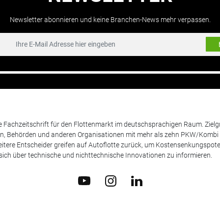
Newsletter abonnieren und keine Branchen-News mehr verpassen.
de Fachzeitschrift für den Flottenmarkt im deutschsprachigen Raum. Zie
en, Behörden und anderen Organisationen mit mehr als zehn PKW/Kombi 
itere Entscheider greifen auf Autoflotte zurück, um Kostensenkungspote
ich über technische und nichttechnische Innovationen zu informieren.