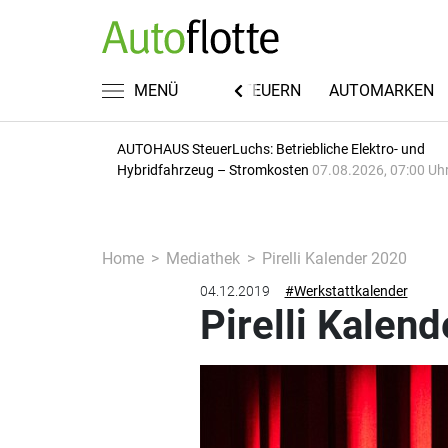
FUHRPARKWISSEN
MENÜ
RECHT & STEUERN
AUTOMARKEN
AUTOHAUS SteuerLuchs: Betriebliche Elektro- und
Hybridfahrzeug – Stromkosten
07.08.2026, 07:00 Uh
Home
Mediathek
Pirelli Kalender 2020
04.12.2019
#Werkstattkalender
Pirelli Kalen