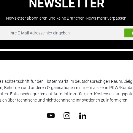
NEWSLETTER
Newsletter abonnieren und keine Branchen-News mehr verpassen.
de Fachzeitschrift für den Flottenmarkt im deutschsprachigen Raum. Zie
en, Behörden und anderen Organisationen mit mehr als zehn PKW/Kombi 
itere Entscheider greifen auf Autoflotte zurück, um Kostensenkungspote
ich über technische und nichttechnische Innovationen zu informieren.