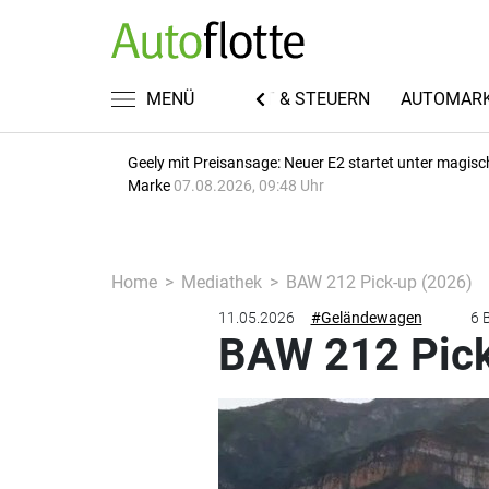
EN
FUHRPARKWISSEN
MENÜ
RECHT & STEUERN
AUTOMAR
Geely mit Preisansage: Neuer E2 startet unter magisc
Marke
07.08.2026, 09:48 Uhr
Home
Mediathek
BAW 212 Pick-up (2026)
11.05.2026
#Geländewagen
6 B
BAW 212 Pick