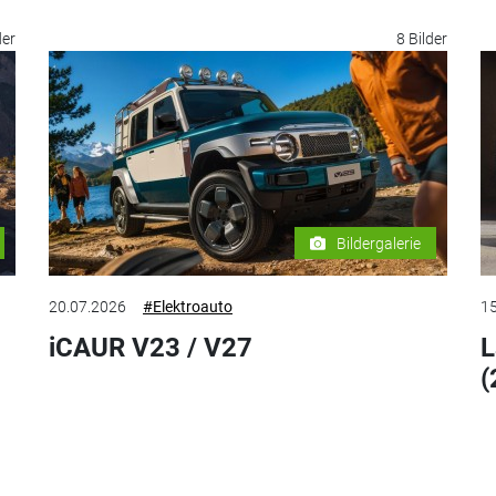
der
8 Bilder
Bildergalerie
20.07.2026
#Elektroauto
15
iCAUR V23 / V27
L
(