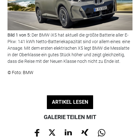
Bild 1 von 5:
Der BMW iX5 hat aktuell die größte Batterie aller E-
Bil
Pkw: 141 kWh Netto-Batteriekapazität sind vor allem eines: eine
Nac
Ansage. Mit dem ersten elektrischen X5 legt BMW die Messlatte
gro
in der Oberklasse ein gutes Stück höher und zeigt gleichzeitig,
den
dass die Reise mit der Neuen Klasse noch nicht zu Ende ist.
Vol
Ene
© Foto: BMW
sein
© F
ARTIKEL LESEN
GALERIE TEILEN MIT