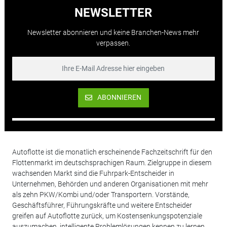
NEWSLETTER
Newsletter abonnieren und keine Branchen-News mehr
verpassen.
ABONNIEREN
Autoflotte ist die monatlich erscheinende Fachzeitschrift für den
Flottenmarkt im deutschsprachigen Raum. Zielgruppe in diesem
wachsenden Markt sind die Fuhrpark-Entscheider in
Unternehmen, Behörden und anderen Organisationen mit mehr
als zehn PKW/Kombi und/oder Transportern. Vorstände,
Geschäftsführer, Führungskräfte und weitere Entscheider
greifen auf Autoflotte zurück, um Kostensenkungspotenziale
auszumachen, intelligente Problemlösungen kennen zu lernen