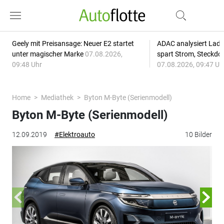
Geely mit Preisansage: Neuer E2 startet
ADAC analysiert Lade
unter magischer Marke
07.08.2026,
spart Strom, Steckdo
09:48 Uhr
07.08.2026, 09:47 Uh
Home
Mediathek
Byton M-Byte (Serienmodell)
Byton M-Byte (Serienmodell)
12.09.2019
#Elektroauto
10 Bilder