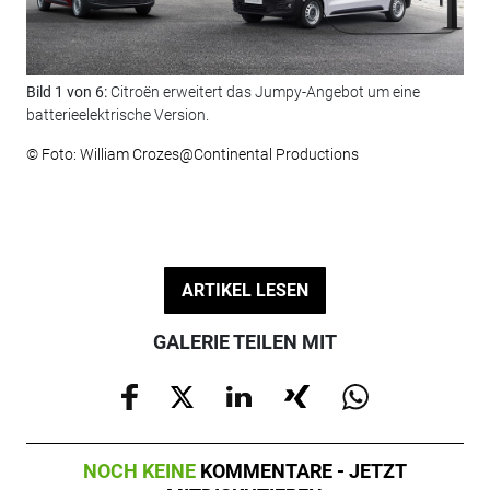
Bild 1 von 6:
Citroën erweitert das Jumpy-Angebot um eine
Bil
batterieelektrische Version.
lad
© Foto: William Crozes@Continental Productions
© F
ARTIKEL LESEN
GALERIE TEILEN MIT
NOCH KEINE
KOMMENTARE - JETZT