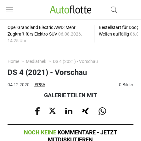
Opel Grandland Electric AWD: Mehr
Bestellstart für Dodg
Zugkraft fürs Elektro-SUV
06.08.2026,
Welten auffällig
06.08
14:25 Uhr
Home
Mediathek
DS 4 (2021) - Vorschau
DS 4 (2021) - Vorschau
04.12.2020
#PSA
0 Bilder
GALERIE TEILEN MIT
NOCH KEINE
KOMMENTARE - JETZT
MITDISKUTIEREN