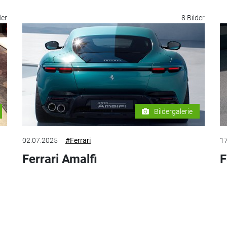
der
8 Bilder
Bildergalerie
02.07.2025
#Ferrari
17
Ferrari Amalfi
F