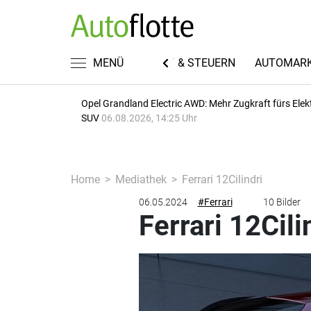
EN
FUHRPARKWISSEN
MENÜ
RECHT & STEUERN
AUTOMAR
Opel Grandland Electric AWD: Mehr Zugkraft fürs Elek
SUV
06.08.2026, 14:25 Uhr
Home
Mediathek
Ferrari 12Cilindri
06.05.2024
#Ferrari
10 Bilder
Ferrari 12Cili