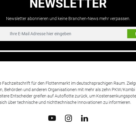
NEWSLETTER
Newsletter abonnieren und keine Branchen-News mehr verpassen.
de Fachzeitschrift für den Flottenmarkt im deutschsprachigen Raum. Zie
en, Behörden und anderen Organisationen mit mehr als zehn PKW/Kombi 
itere Entscheider greifen auf Autoflotte zurück, um Kostensenkungspote
ich über technische und nichttechnische Innovationen zu informieren.