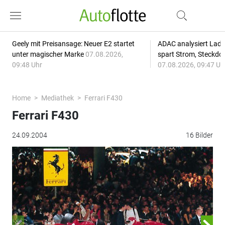
Geely mit Preisansage: Neuer E2 startet
ADAC analysiert Lade
unter magischer Marke
07.08.2026,
spart Strom, Steckdo
09:48 Uhr
07.08.2026, 09:47 Uh
Home
Mediathek
Ferrari F430
Ferrari F430
24.09.2004
16 Bilder