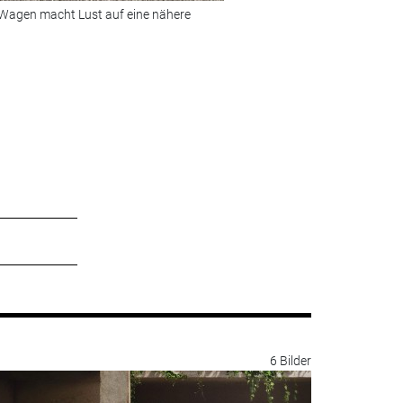
n Wagen macht Lust auf eine nähere
Bild 2 von 9:
Unterwegs mit dem
© Foto: Daniel Killy/SP-X | GWM
6 Bilder