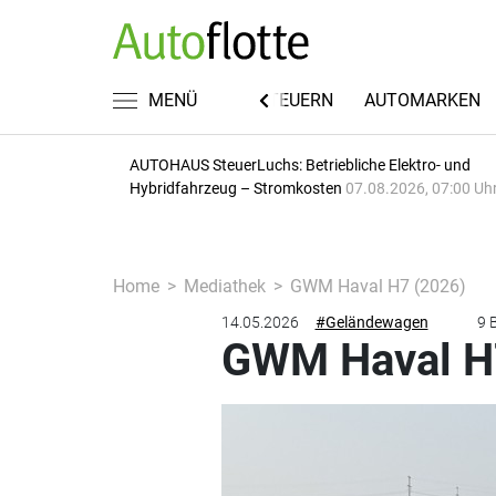
FUHRPARKWISSEN
MENÜ
RECHT & STEUERN
AUTOMARKEN
AUTOHAUS SteuerLuchs: Betriebliche Elektro- und
Hybridfahrzeug – Stromkosten
07.08.2026, 07:00 Uh
Home
Mediathek
GWM Haval H7 (2026)
14.05.2026
#Geländewagen
9 B
GWM Haval H