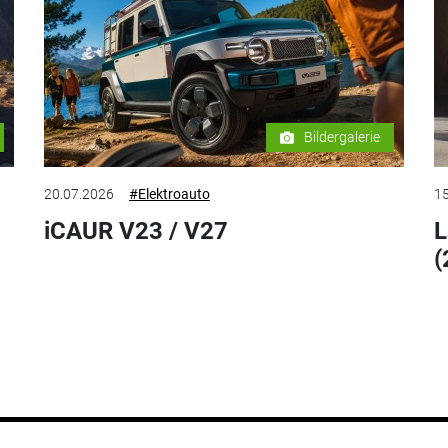
Bildergalerie
20.07.2026
#Elektroauto
15
iCAUR V23 / V27
L
(