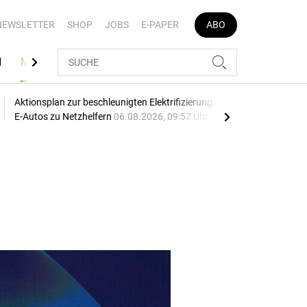
NEWSLETTER
SHOP
JOBS
E-PAPER
ABO
N
MEDIATHEK
Aktionsplan zur beschleunigten Elektrifizierung: EU macht
Mehr
E-Autos zu Netzhelfern
06.08.2026, 09:57 Uhr
06.0