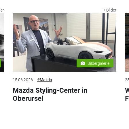
der
7 Bilder
Bildergalerie
15.06.2026
#Mazda
28
Mazda Styling-Center in
W
Oberursel
F