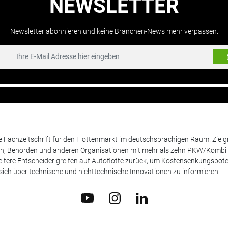
NEWSLETTER
Newsletter abonnieren und keine Branchen-News mehr verpassen.
de Fachzeitschrift für den Flottenmarkt im deutschsprachigen Raum. Zie
en, Behörden und anderen Organisationen mit mehr als zehn PKW/Kombi 
itere Entscheider greifen auf Autoflotte zurück, um Kostensenkungspote
ich über technische und nichttechnische Innovationen zu informieren.