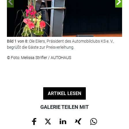
Bild 1 von 8:
Ole Eilers, Präsident des Automobilclubs KS e. V.,
Bil
begrüßt die Gäste zur Preisverleihung.
Uni
© Foto: Melissa Strifler / AUTOHAUS
© F
ARTIKEL LESEN
GALERIE TEILEN MIT