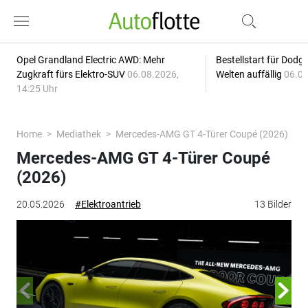
Opel Grandland Electric AWD: Mehr
Bestellstart für Dodg
Zugkraft fürs Elektro-SUV
06.08.2026,
Welten auffällig
06.08
14:25 Uhr
Home
Mediathek
Mercedes-AMG GT 4-Türer Coupé (2026)
Mercedes-AMG GT 4-Türer Coupé
(2026)
20.05.2026
#Elektroantrieb
13 Bilder