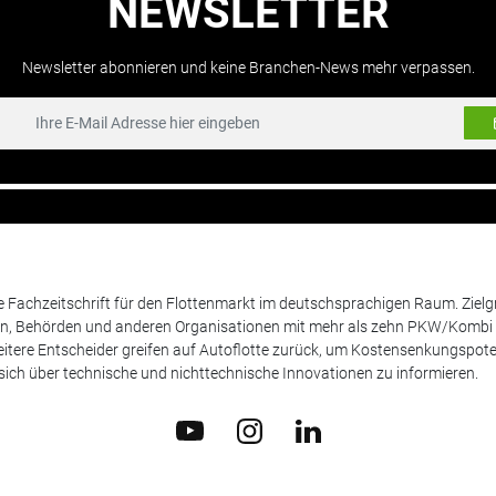
NEWSLETTER
Newsletter abonnieren und keine Branchen-News mehr verpassen.
de Fachzeitschrift für den Flottenmarkt im deutschsprachigen Raum. Zie
en, Behörden und anderen Organisationen mit mehr als zehn PKW/Kombi 
itere Entscheider greifen auf Autoflotte zurück, um Kostensenkungspote
ich über technische und nichttechnische Innovationen zu informieren.