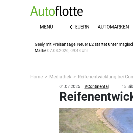
FUHRPARKWISSEN
MENÜ
RECHT & STEUERN
AUTOMARKEN
Geely mit Preisansage: Neuer E2 startet unter magisc
Marke
07.08.2026, 09:48 Uhr
Home
Mediathek
Reifenentwicklung bei Con
01.07.2026
#Continental
15 Bil
Reifenentwick