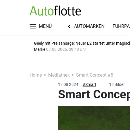
KWISSEN
RECHT & STEUERN
MENÜ
AUTOMARKEN
FUHRPA
Geely mit Preisansage: Neuer E2 startet unter magisc
Marke
07.08.2026, 09:48 Uhr
Home
Mediathek
Smart Concept #5
12.08.2024
#Smart
12 Bilder
Smart Concep