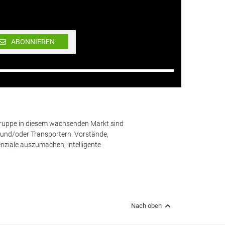
ABONNIEREN
lgruppe in diesem wachsenden Markt sind
und/oder Transportern. Vorstände,
nziale auszumachen, intelligente
Nach oben