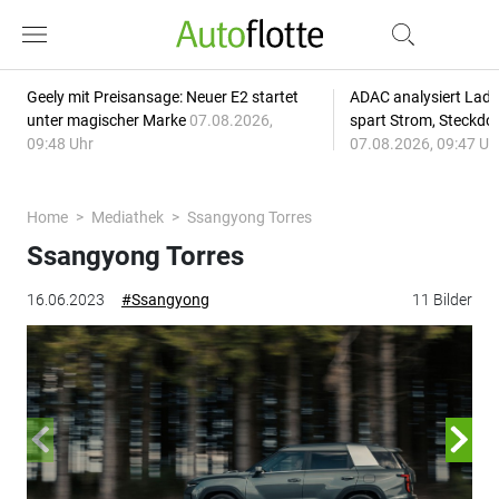
Geely mit Preisansage: Neuer E2 startet
ADAC analysiert Lade
unter magischer Marke
07.08.2026,
spart Strom, Steckdo
09:48 Uhr
07.08.2026, 09:47 Uh
Home
Mediathek
Ssangyong Torres
Ssangyong Torres
16.06.2023
#Ssangyong
11 Bilder