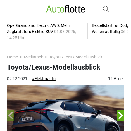
Opel Grandland Electric AWD: Mehr
Bestellstart für Dodg
Zugkraft fürs Elektro-SUV
06.08.2026,
Welten auffällig
06.08
14:25 Uhr
Home
Mediathek
Toyota/Lexus-Modellausblick
Toyota/Lexus-Modellausblick
02.12.2021
#Elektroauto
11 Bilder