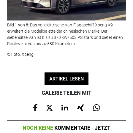
Bild 1 von 8:
Das vollelektrische Van-Flaggschiff Xpeng X9
Bil
erweitert die Modellpalette der chinesischen Marke. Der
LFP
siebensitze Van ist bis zu 370 kW/503 PS stark und bietet einen
All
Reichweite von bis zu 580 Kilometern.
und
Rad
© Foto: Xpeng
© F
ARTIKEL LESEN
GALERIE TEILEN MIT
NOCH KEINE
KOMMENTARE - JETZT