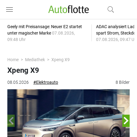
Geely mit Preisansage: Neuer E2 startet
ADAC analysiert Lade
unter magischer Marke
07.08.2026,
spart Strom, Steckdo
09:48 Uhr
07.08.2026, 09:47 Uh
Home
Mediathek
Xpeng X9
Xpeng X9
08.05.2026
#Elektroauto
8 Bilder