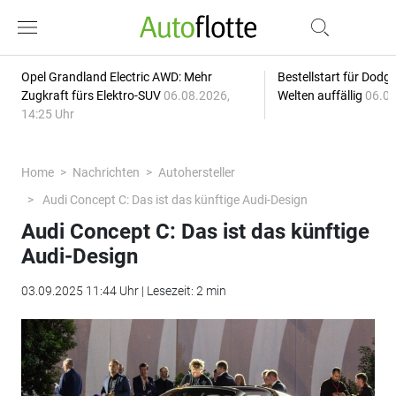
Opel Grandland Electric AWD: Mehr
Bestellstart für Dodg
Zugkraft fürs Elektro-SUV
06.08.2026,
Welten auffällig
06.08
14:25 Uhr
Home
Nachrichten
Autohersteller
Audi Concept C: Das ist das künftige Audi-Design
Audi Concept C: Das ist das künftige
Audi-Design
03.09.2025 11:44 Uhr | Lesezeit: 2 min