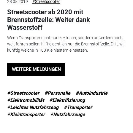
28.05.2019
#Streetscooter
Streetscooter ab 2020 mit
Brennstoffzelle: Weiter dank
Wasserstoff
Wenn Transporter nicht nur elektrisch, sondern außerdem noch
weit fahren sollen, hilft eigentlich nur die Brennstoffzelle. DHL will
künftig welche in 100 Kleinlastern einsetzen.
WEITERE MELDUNGEN
#Streetscooter
#Personalie
#Autoindustrie
#Elektromobilität
#Elektrifizierung
#Leichtes Nutzfahrzeug
#Transporter
#Kleintransporter
#Nutzfahrzeuge