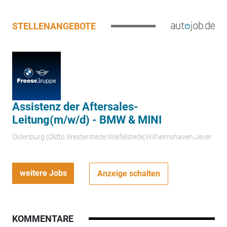
STELLENANGEBOTE
Assistenz der Aftersales-
Leitung(m/w/d) - BMW & MINI
Oldenburg (Oldb);Westerstede;Wiefelstede;Wilhelmshaven;Jever
weitere Jobs
Anzeige schalten
KOMMENTARE