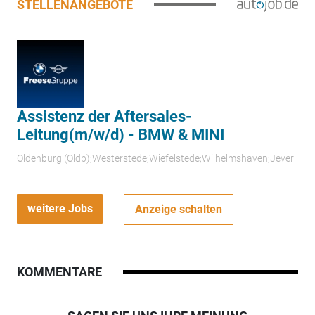
STELLENANGEBOTE
Assistenz der Aftersales-
Leitung(m/w/d) - BMW & MINI
Oldenburg (Oldb);Westerstede;Wiefelstede;Wilhelmshaven;Jever
weitere Jobs
Anzeige schalten
KOMMENTARE