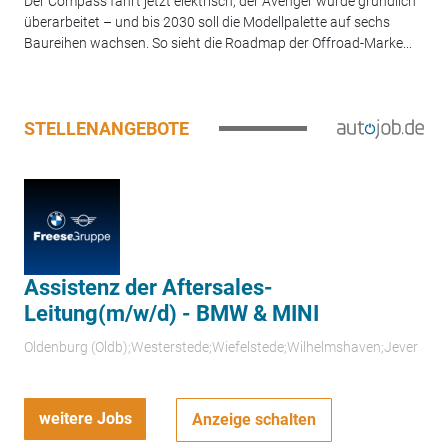
Der Compass fährt jetzt elektrisch, der Avenger wurde gründlich
überarbeitet – und bis 2030 soll die Modellpalette auf sechs
Baureihen wachsen. So sieht die Roadmap der Offroad-Marke...
STELLENANGEBOTE
Assistenz der Aftersales-
Leitung(m/w/d) - BMW & MINI
Oldenburg (Oldb);Westerstede;Wiefelstede;Wilhelmshaven;Jever
weitere Jobs
Anzeige schalten