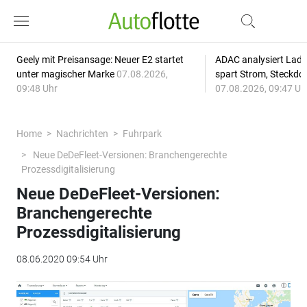
Geely mit Preisansage: Neuer E2 startet
ADAC analysiert Lade
unter magischer Marke
07.08.2026,
spart Strom, Steckdo
09:48 Uhr
07.08.2026, 09:47 Uh
Home
Nachrichten
Fuhrpark
Neue DeDeFleet-Versionen: Branchengerechte
Prozessdigitalisierung
Neue DeDeFleet-Versionen:
Branchengerechte
Prozessdigitalisierung
08.06.2020 09:54 Uhr