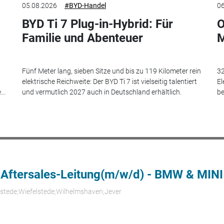
05.08.2026
#BYD-Handel
06
BYD Ti 7 Plug-in-Hybrid: Für
O
Familie und Abenteuer
M
Fünf Meter lang, sieben Sitze und bis zu 119 Kilometer rein
32
elektrische Reichweite: Der BYD Ti 7 ist vielseitig talentiert
El
..
und vermutlich 2027 auch in Deutschland erhältlich.
be
 Aftersales-Leitung(m/w/d) - BMW & MINI
rstede;Wiefelstede;Wilhelmshaven;Jever