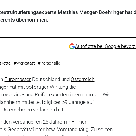
Restrukturierungsexperte Matthias Mezger-Boehringer hat d
Berents übernommen.
Autoflotte bei Google bevor
tkette
#Werkstatt
#Personalie
on
Euromaster
Deutschland und
Österreich
:
er hat mit sofortiger Wirkung die
utoservice- und Reifenexperten übernommen. Wie
annheim mitteilte, folgt der 59-Jährige auf
s Unternehmen verlassen hat.
n den vergangenen 25 Jahren in Firmen
ls Geschäftsführer bzw. Vorstand tätig. Zu seinen