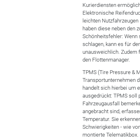
Kurierdiensten ermöglich
Elektronische Reifendru
leichten Nutzfahrzeugen
haben diese neben den z
Schönheitsfehler: Wenn 
schlagen, kann es für de
unausweichlich. Zudem f
den Flottenmanager.
TPMS (Tire Pressure & Mo
Transportunternehmen da
handelt sich hierbei um
ausgedrückt: TPMS soll 
Fahrzeugausfall bemerke
angebracht sind, erfass
Temperatur. Sie erkennen
Schwierigkeiten - wie vo
montierte Telematikbox. S