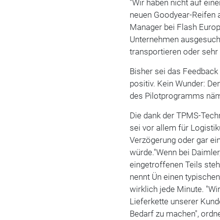
"Wir haben nicht auf ein
neuen Goodyear-Reifen au
Manager bei Flash Europ
Unternehmen ausgesucht,
transportieren oder sehr v
Bisher sei das Feedbac
positiv. Kein Wunder: De
des Pilotprogramms näm
Die dank der TPMS-Tech
sei vor allem für Logisti
Verzögerung oder gar ei
würde."Wenn bei Daimler
eingetroffenen Teils steh
nennt Ün einen typischen
wirklich jede Minute. "W
Lieferkette unserer Kund
Bedarf zu machen", ordne