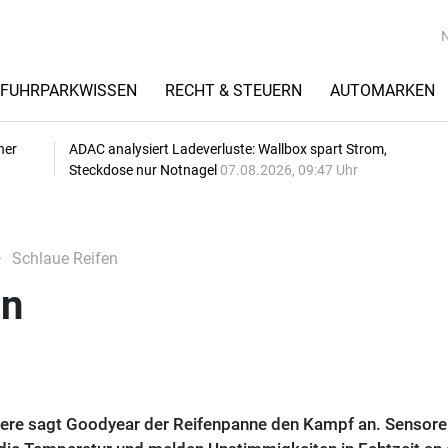
FUHRPARKWISSEN
RECHT & STEUERN
AUTOMARKEN
her
ADAC analysiert Ladeverluste: Wallbox spart Strom,
Steckdose nur Notnagel
07.08.2026, 09:47 Uhr
Schlaue Reifen
en
here sagt Goodyear der Reifenpanne den Kampf an. Sensore