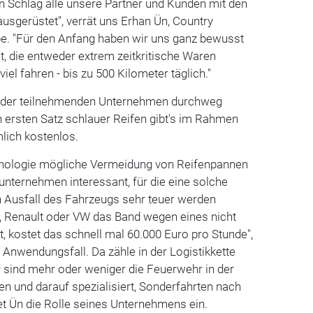
en Schlag alle unsere Partner und Kunden mit den
sgerüstet", verrät uns Erhan Ün, Country
e. "Für den Anfang haben wir uns ganz bewusst
 die entweder extrem zeitkritische Waren
iel fahren - bis zu 500 Kilometer täglich."
k der teilnehmenden Unternehmen durchweg
n ersten Satz schlauer Reifen gibt's im Rahmen
lich kostenlos.
nologie mögliche Vermeidung von Reifenpannen
kunternehmen interessant, für die eine solche
n Ausfall des Fahrzeugs sehr teuer werden
, Renault oder VW das Band wegen eines nicht
t, kostet das schnell mal 60.000 Euro pro Stunde",
 Anwendungsfall. Da zähle in der Logistikkette
ir sind mehr oder weniger die Feuerwehr in der
en und darauf spezialisiert, Sonderfahrten nach
t Ün die Rolle seines Unternehmens ein.