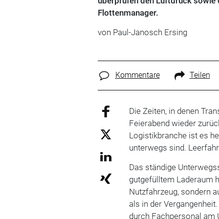
überprüfen den Luftdruck sowie 
Flottenmanager.
von Paul-Janosch Ersing
Kommentare
Teilen
Die Zeiten, in denen Tr
Feierabend wieder zurück
Logistikbranche ist es h
unterwegs sind. Leerfahr
Das ständige Unterwegss
gutgefülltem Laderaum ha
Nutzfahrzeug, sondern a
als in der Vergangenheit
durch Fachpersonal am U