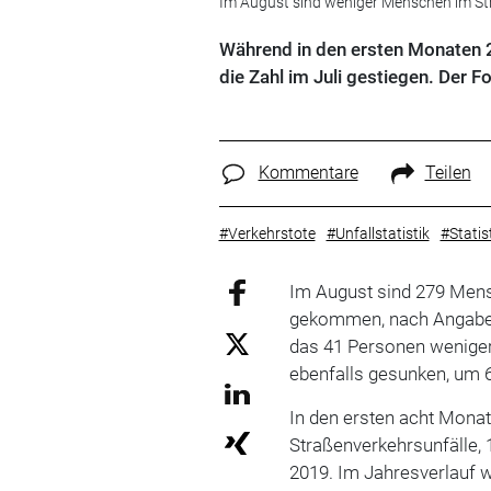
Im August sind weniger Menschen im S
Während in den ersten Monaten
die Zahl im Juli gestiegen. Der 
Kommentare
Teilen
#Verkehrstote
#Unfallstatistik
#Statis
Im August sind 279 Men
gekommen, nach Angaben
das 41 Personen weniger 
ebenfalls gesunken, um 
In den ersten acht Mona
Straßenverkehrsunfälle, 
2019. Im Jahresverlauf 