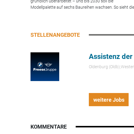
gründlich überarbeitet – und bis 2030 soll die
Modellpalette auf sechs Baureihen wachsen. So sieht die.
STELLENANGEBOTE
Assistenz der
Oldenburg (Oldb);Weste
weitere Jobs
KOMMENTARE