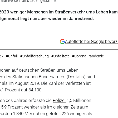
traßenverkehr ums Leben gekommen.
 2020 weniger Menschen im Straßenverkehr ums Leben kam
Folgemonat liegt nun aber wieder im Jahrestrend.
Autoflotte bei Google bevor
tik
#Unfall
#Unfallforschung
#Unfalltote
#Corona-Pandemie
schen auf deutschen Straßen ums Leben
 des Statistischen Bundesamtes (Destatis) sind
als im August 2019. Die Zahl der Verletzten ist
6,1 Prozent auf 34.100.
ten des Jahres erfasste die
Polizei
1,5 Millionen
15,9 Prozent weniger als im gleichen Zeitraum
wurden 1.840 Menschen getötet, 226 weniger als