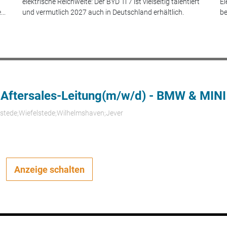
elektrische Reichweite: Der BYD Ti 7 ist vielseitig talentiert
El
..
und vermutlich 2027 auch in Deutschland erhältlich.
be
 Aftersales-Leitung(m/w/d) - BMW & MINI
rstede;Wiefelstede;Wilhelmshaven;Jever
Anzeige schalten