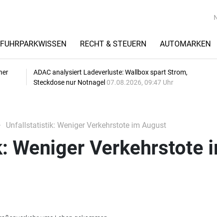
FUHRPARKWISSEN
RECHT & STEUERN
AUTOMARKEN
her
ADAC analysiert Ladeverluste: Wallbox spart Strom,
Steckdose nur Notnagel
07.08.2026, 09:47 Uhr
Unfallstatistik: Weniger Verkehrstote im August
ik: Weniger Verkehrstote 