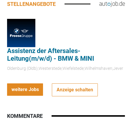
STELLENANGEBOTE
Assistenz der Aftersales-
Leitung(m/w/d) - BMW & MINI
Oldenburg (Oldb);Westerstede;Wiefelstede;Wilhelmshaven;Jever
weitere Jobs
Anzeige schalten
KOMMENTARE