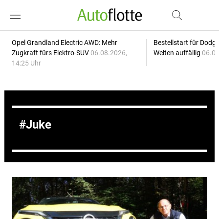
Opel Grandland Electric AWD: Mehr
Bestellstart für Dodg
Zugkraft fürs Elektro-SUV
06.08.2026,
Welten auffällig
06.08
14:25 Uhr
Juke