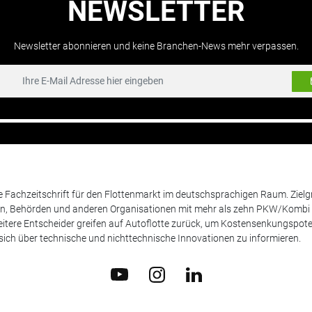
NEWSLETTER
Newsletter abonnieren und keine Branchen-News mehr verpassen.
de Fachzeitschrift für den Flottenmarkt im deutschsprachigen Raum. Zie
en, Behörden und anderen Organisationen mit mehr als zehn PKW/Kombi 
itere Entscheider greifen auf Autoflotte zurück, um Kostensenkungspote
ich über technische und nichttechnische Innovationen zu informieren.