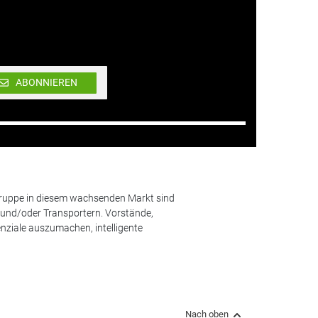
ABONNIEREN
lgruppe in diesem wachsenden Markt sind
und/oder Transportern. Vorstände,
nziale auszumachen, intelligente
Nach oben