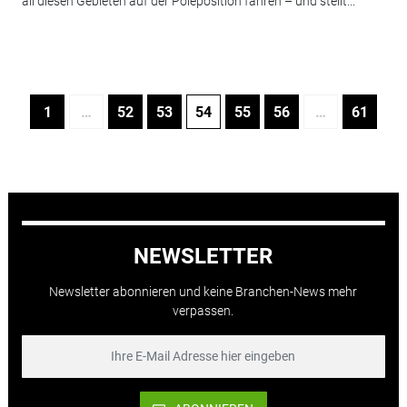
all diesen Gebieten auf der Poleposition fahren – und stellt...
1
…
52
53
54
55
56
…
61
NEWSLETTER
Newsletter abonnieren und keine Branchen-News mehr
verpassen.