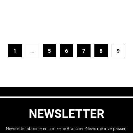
1
…
5
6
7
8
9
NEWSLETTER
Newsletter abonnieren und keine Branchen-News mehr verpassen.