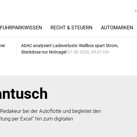
FUHRPARKWISSEN
RECHT & STEUERN
AUTOMARKEN
her
ADAC analysiert Ladeverluste: Wallbox spart Strom,
Steckdose nur Notnagel
07.08.2026, 09:47 Uhr
ntusch
 Redakeur bei der Autoflotte und begleitet den
ung per Excel" hin zum digitalen