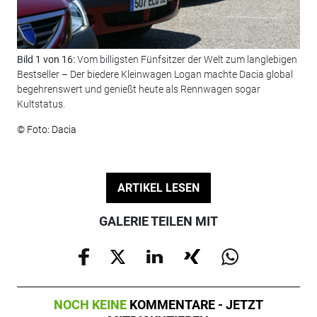
Bild 1 von 16:
Vom billigsten Fünfsitzer der Welt zum langlebigen
Bil
Bestseller – Der biedere Kleinwagen Logan machte Dacia global
beg
begehrenswert und genießt heute als Rennwagen sogar
Mod
Kultstatus.
© F
© Foto: Dacia
ARTIKEL LESEN
GALERIE TEILEN MIT
NOCH KEINE
KOMMENTARE - JETZT