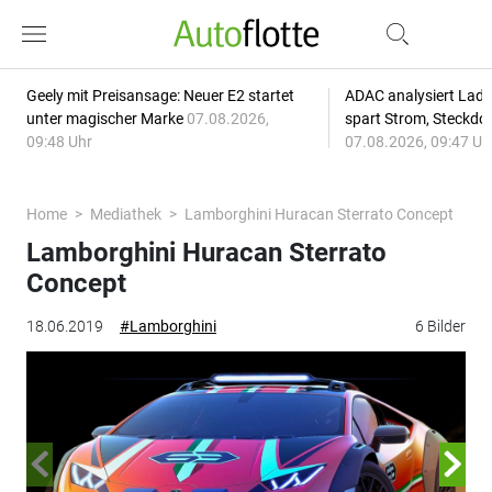
Geely mit Preisansage: Neuer E2 startet
ADAC analysiert Lade
unter magischer Marke
07.08.2026,
spart Strom, Steckdo
09:48 Uhr
07.08.2026, 09:47 Uh
Home
Mediathek
Lamborghini Huracan Sterrato Concept
Lamborghini Huracan Sterrato
Concept
18.06.2019
#Lamborghini
6 Bilder