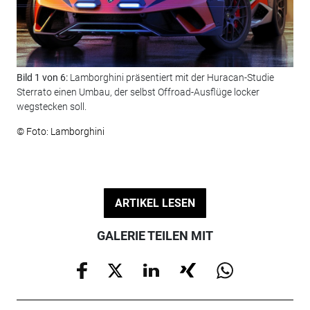
Bild 1 von 6:
Lamborghini präsentiert mit der Huracan-Studie
Bil
Sterrato einen Umbau, der selbst Offroad-Ausflüge locker
ein
wegstecken soll.
Ver
© Foto: Lamborghini
© F
ARTIKEL LESEN
GALERIE TEILEN MIT