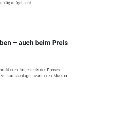
ültig aufgetischt.
ben – auch beim Preis
rofitieren. Angesichts des Preises
 Verkaufsschlager avancieren. Muss er