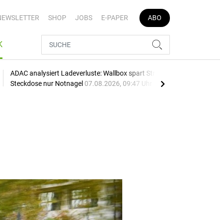
NEWSLETTER
SHOP
JOBS
E-PAPER
ABO
K
ADAC analysiert Ladeverluste: Wallbox spart Strom,
Fir
Steckdose nur Notnagel
07.08.2026, 09:47 Uhr
berü