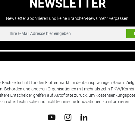
NEWSLETTER
Newsletter abonnieren und keine Branchen-News mehr verpassen.
de Fachzeitschrift für den Flottenmarkt im deutschsprachigen Raum. Zie
en, Behörden und anderen Organisationen mit mehr als zehn PKW/Kombi 
itere Entscheider greifen auf Autoflotte zurück, um Kostensenkungspote
ich über technische und nichttechnische Innovationen zu informieren.