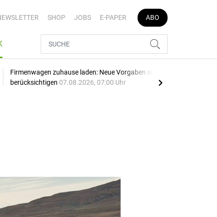
NEWSLETTER
SHOP
JOBS
E-PAPER
ABO
K
Firmenwagen zuhause laden: Neue Vorgaben sind zu
Opel
berücksichtigen
07.08.2026, 07:00 Uhr
SU