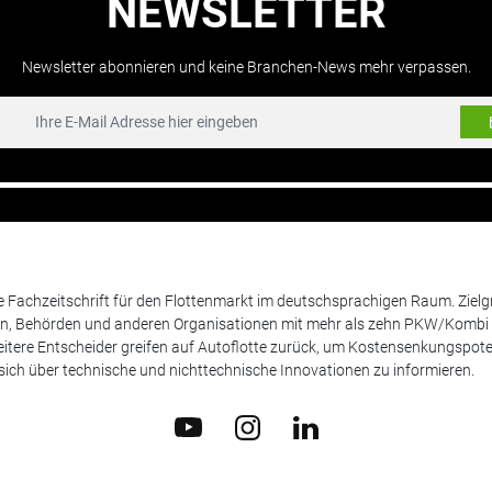
NEWSLETTER
Newsletter abonnieren und keine Branchen-News mehr verpassen.
de Fachzeitschrift für den Flottenmarkt im deutschsprachigen Raum. Zie
en, Behörden und anderen Organisationen mit mehr als zehn PKW/Kombi 
itere Entscheider greifen auf Autoflotte zurück, um Kostensenkungspote
ich über technische und nichttechnische Innovationen zu informieren.