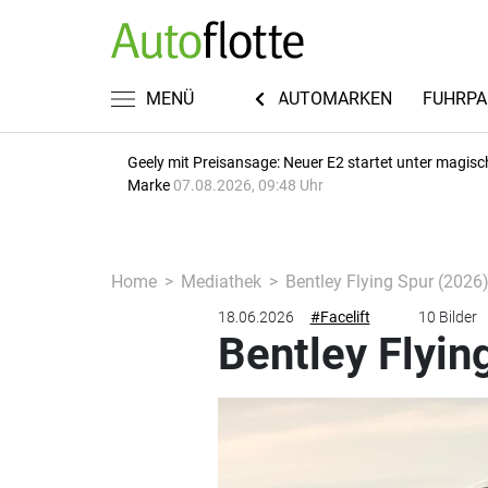
KWISSEN
RECHT & STEUERN
MENÜ
AUTOMARKEN
FUHRPA
Geely mit Preisansage: Neuer E2 startet unter magisc
Marke
07.08.2026, 09:48 Uhr
Home
Mediathek
Bentley Flying Spur (2026
18.06.2026
#Facelift
10 Bilder
Bentley Flyin