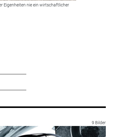
Eigenheiten nie ein wirtschaftlicher
Bild 2 von 12:
... Premium-Ableg
© Foto: DS
9 Bilder