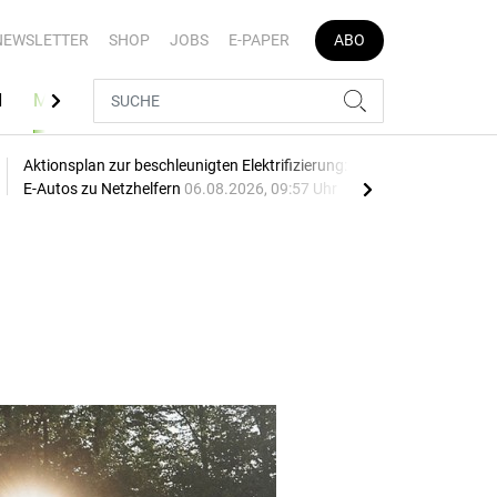
NEWSLETTER
SHOP
JOBS
E-PAPER
ABO
N
MEDIATHEK
Aktionsplan zur beschleunigten Elektrifizierung: EU macht
Mehr
E-Autos zu Netzhelfern
06.08.2026, 09:57 Uhr
06.0