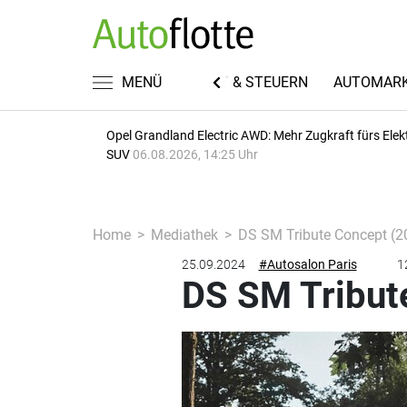
EN
FUHRPARKWISSEN
MENÜ
RECHT & STEUERN
AUTOMAR
Opel Grandland Electric AWD: Mehr Zugkraft fürs Elek
SUV
06.08.2026, 14:25 Uhr
Home
Mediathek
DS SM Tribute Concept (2
25.09.2024
#Autosalon Paris
1
DS SM Tribut