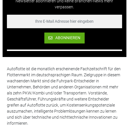
Newsletter abonnieren und keine Branchen-News mehr
verpassen.
ABONNIEREN
Autoflotte ist die monatlich erscheinende Fachzeitschrift für den
Flottenmarkt im deutschsprachigen Raum. Zielgruppe in diesem
wachsenden Markt sind die Fuhrpark-Entscheider in
Unternehmen, Behörden und anderen Organisationen mit mehr
als zehn PKW/Kombi und/oder Transportern. Vorstände,
Geschäftsführer, Führungskräfte und weitere Entscheider
greifen auf Autoflotte zurück, um Kostensenkungspotenziale
auszumachen, intelligente Problemlösungen kennen zu lernen
und sich über technische und nichttechnische Innovationen zu
informieren.