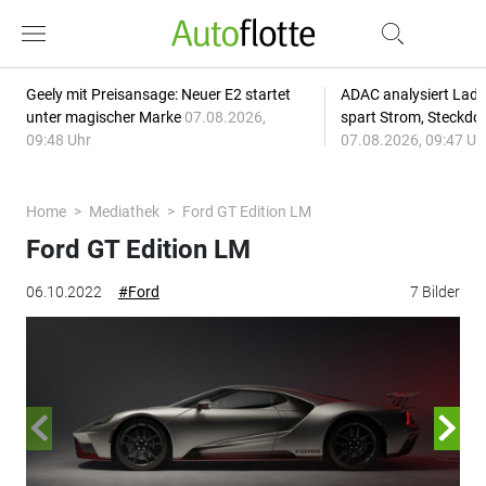
Geely mit Preisansage: Neuer E2 startet
ADAC analysiert Lade
unter magischer Marke
07.08.2026,
spart Strom, Steckdo
09:48 Uhr
07.08.2026, 09:47 Uh
Home
Mediathek
Ford GT Edition LM
Ford GT Edition LM
06.10.2022
#Ford
7 Bilder