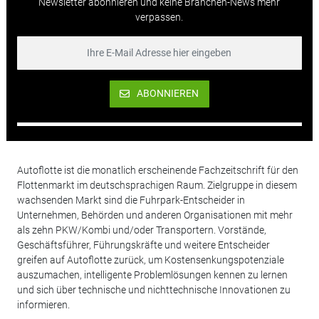
Newsletter abonnieren und keine Branchen-News mehr
verpassen.
ABONNIEREN
Autoflotte ist die monatlich erscheinende Fachzeitschrift für den
Flottenmarkt im deutschsprachigen Raum. Zielgruppe in diesem
wachsenden Markt sind die Fuhrpark-Entscheider in
Unternehmen, Behörden und anderen Organisationen mit mehr
als zehn PKW/Kombi und/oder Transportern. Vorstände,
Geschäftsführer, Führungskräfte und weitere Entscheider
greifen auf Autoflotte zurück, um Kostensenkungspotenziale
auszumachen, intelligente Problemlösungen kennen zu lernen
und sich über technische und nichttechnische Innovationen zu
informieren.