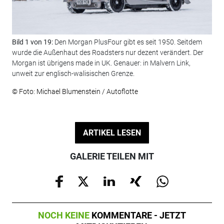
Bild 1 von 19:
Den Morgan PlusFour gibt es seit 1950. Seitdem
Bil
wurde die Außenhaut des Roadsters nur dezent verändert. Der
Ein
Morgan ist übrigens made in UK. Genauer: in Malvern Link,
© F
unweit zur englisch-walisischen Grenze.
© Foto: Michael Blumenstein / Autoflotte
ARTIKEL LESEN
GALERIE TEILEN MIT
NOCH KEINE
KOMMENTARE - JETZT