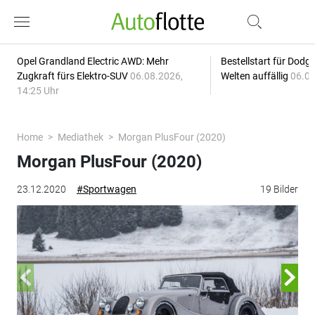
Opel Grandland Electric AWD: Mehr
Bestellstart für Dodg
Zugkraft fürs Elektro-SUV
06.08.2026,
Welten auffällig
06.08
14:25 Uhr
Home
Mediathek
Morgan PlusFour (2020)
Morgan PlusFour (2020)
23.12.2020
#Sportwagen
19 Bilder