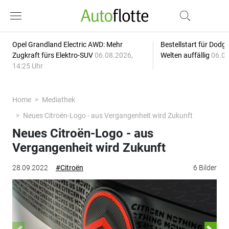
Opel Grandland Electric AWD: Mehr
Bestellstart für Dodg
Zugkraft fürs Elektro-SUV
06.08.2026,
Welten auffällig
06.08
14:25 Uhr
Home
Mediathek
Neues Citroën-Logo - aus Vergangenheit wird Zukunft
Neues Citroën-Logo - aus
Vergangenheit wird Zukunft
28.09.2022
#Citroën
6 Bilder