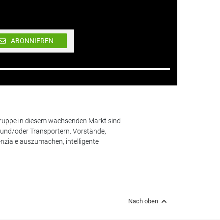
ABONNIEREN
lgruppe in diesem wachsenden Markt sind
und/oder Transportern. Vorstände,
nziale auszumachen, intelligente
Nach oben