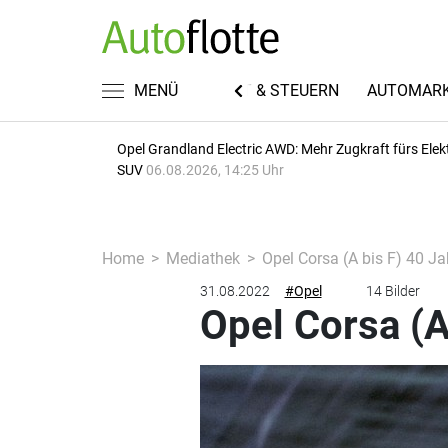
EN
FUHRPARKWISSEN
MENÜ
RECHT & STEUERN
AUTOMAR
Opel Grandland Electric AWD: Mehr Zugkraft fürs Elek
SUV
06.08.2026, 14:25 Uhr
Home
Mediathek
Opel Corsa (A bis F) 40 Ja
31.08.2022
#Opel
14 Bilder
Opel Corsa (A