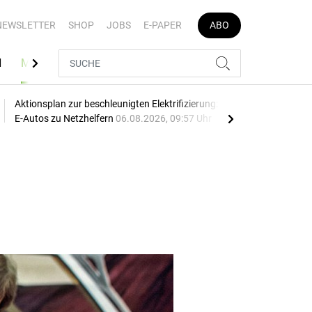
NEWSLETTER
SHOP
JOBS
E-PAPER
ABO
N
MEDIATHEK
Aktionsplan zur beschleunigten Elektrifizierung: EU macht
Mehr
E-Autos zu Netzhelfern
06.08.2026, 09:57 Uhr
06.0