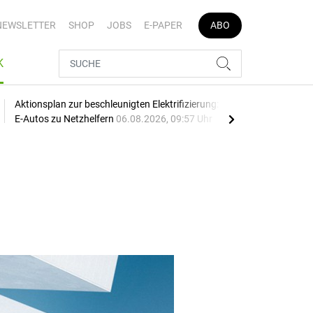
NEWSLETTER
SHOP
JOBS
E-PAPER
ABO
K
Aktionsplan zur beschleunigten Elektrifizierung: EU macht
Mehr
E-Autos zu Netzhelfern
06.08.2026, 09:57 Uhr
06.0