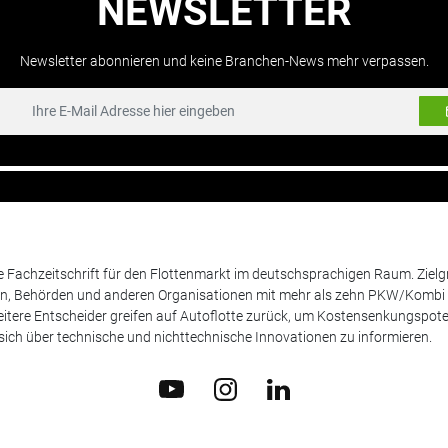
NEWSLETTER
Newsletter abonnieren und keine Branchen-News mehr verpassen.
de Fachzeitschrift für den Flottenmarkt im deutschsprachigen Raum. Zie
en, Behörden und anderen Organisationen mit mehr als zehn PKW/Kombi 
itere Entscheider greifen auf Autoflotte zurück, um Kostensenkungspote
ich über technische und nichttechnische Innovationen zu informieren.