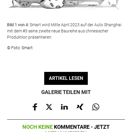
Bild 1 von 4:
Smart wird Mitte April 2023 auf der Auto Shanghai
Bil
mit dem #3 seine zweite neue Baureihe aus chinesischer
verö
Produktion präsentieren.
© F
© Foto: Smart
ARTIKEL LESEN
GALERIE TEILEN MIT
NOCH KEINE
KOMMENTARE - JETZT