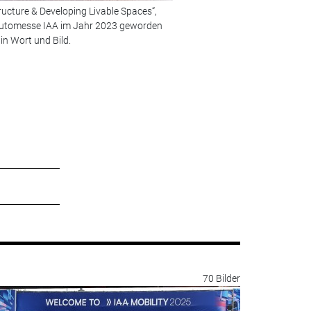
ructure & Developing Livable Spaces“,
Bild 2 von 16:
IAA Mobility 2023
r Automesse IAA im Jahr 2023 geworden
und präsentiert sich auf dem 
in Wort und Bild.
Innenstadt.
© Foto: BMW
70 Bilder