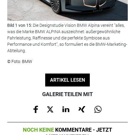
Bild 1 von 15:
Die Designstudie Vision BMW Alpina vereint "alles,
Bil
was die Marke BMW ALPINA auszeichnet: außergewöhnliche
Cer
Fahrleistung, Raffinesse und die perfekte Symbiose aus
enth
Performance und Komfort", so formuliert es die BMW-Marketing-
© F
Abteilung.
© Foto: BMW
ARTIKEL LESEN
GALERIE TEILEN MIT
NOCH KEINE
KOMMENTARE - JETZT